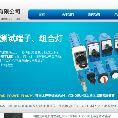
首页
关于我们
新闻动态
产
测
试端子、组合灯
电气控制柜上。（参考回路图集，触点定制）
使用了LED（红、绿）灯，能够确认开关的动
CCC/CE/UL等电气产品认证。
带灯带钥匙型。
韩国龙声电机株式会社 YONGSUNG上海区域销售服务商
NCA3101/3105/3205/6201系列带灯转换开关，带钥匙转换开关，YSSL33及YSNRL