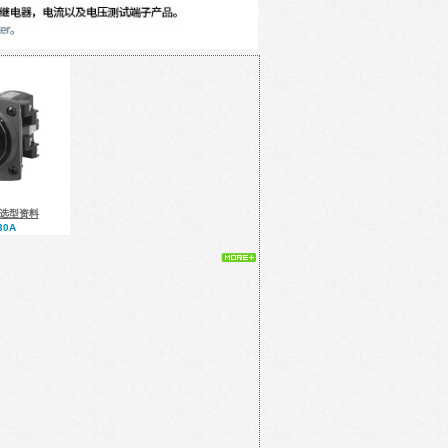
A选型资料
0A