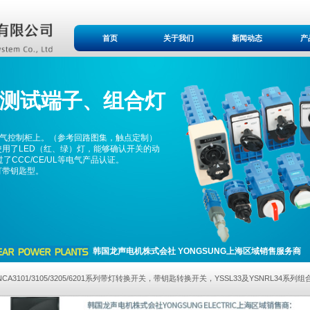
首页
关于我们
新闻动态
产
测
试端子、组合灯
电气控制柜上。（参考回路图集，触点定制）
使用了LED（红、绿）灯，能够确认开关的动
CCC/CE/UL等电气产品认证。
带灯带钥匙型。
韩国龙声电机株式会社 YONGSUNG上海区域销售服务商
NCA3101/3105/3205/6201系列带灯转换开关，带钥匙转换开关，YSSL33及YSNRL