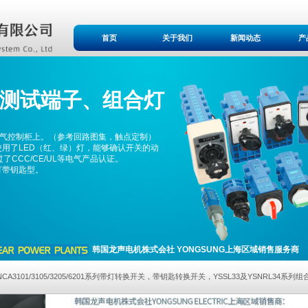
首页
关于我们
新闻动态
产
测
试端子、组合灯
电气控制柜上。（参考回路图集，触点定制）
使用了LED（红、绿）灯，能够确认开关的动
CCC/CE/UL等电气产品认证。
带灯带钥匙型。
韩国龙声电机株式会社 YONGSUNG上海区域销售服务商
NCA3101/3105/3205/6201系列带灯转换开关，带钥匙转换开关，YSSL33及YSNRL