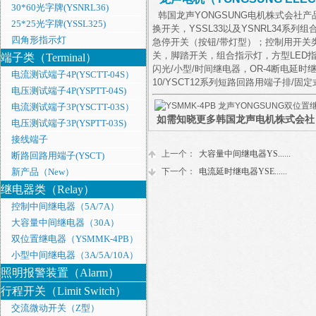
30*60光字牌(YSNRL36)
韩国龙声YONGSUNG电机株式会社产品
25*25光字牌(YSSL325)
换开关，YSSL33以及YSNRL34系列组
四角形指示灯
急停开关（按钮/带灯型）；控制用开关类，
关，脚踏开关，组合指示灯，方型LED指示灯
端子类（Terminal）
闪光/小型/时间继电器，OR-4断电延时继电器，
电流测试端子4P(YSCTT-04S）
10/YSCT12系列短路回路用端子排/
电压测试端子4P(YSPTT-04S)
电流测试端子3P(YSCTT-03S）
如需知晓更多韩国龙声电机株式会社（
电压测试端子3P(YSPTT-03S)
接线端子
上一个：
大容量中间继电器YS......
断路回路用端子(YSCT)
新产品（New）
下一个：
电流延时继电器YSE......
继电器类（Relay）
控制中间继电器（5A/7A）
大容量中间继电器（30A）
双位置继电器（YSMMK-4PB）
小型中间继电器（3A/5A/10A）
照明报警装置（Alarm）
行程开关（Limit Switch）
交流微动开关（Z型）